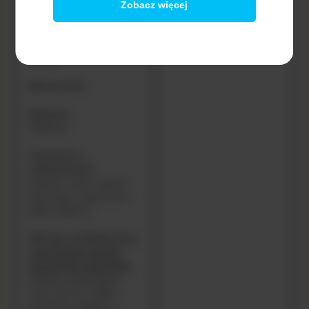
katar)
Zobacz więcej
Biegunka
(Częste, luźne i wodniste
stolce)
Lekarz lub specjalista ds.
Ból brzucha
ochrony zdrowia lub żywienia
Wymioty
Jestem lekarzem lub specjalistą ds. ochrony zdrowia
(Mdłości)
lub żywienia oraz chcę uzyskać więcej informacji na
temat specjalistycznych produktów do żywienia
Trudności z
niemowląt i dzieci z alergią pokarmową.
oddychaniem
(Kaszel, ucisk w klatce
piersiowej, sapanie lub
Zobacz więcej
płytki oddech)
Wstrząs anafilaktyczny
YouTube
natychmiast wezwij
pogotowie ratunkowe
(Objawy zagrażające
Szukam informacji na temat alergii
życiu, jak np. nagłe i
pokarmowej u niemowląt i dzieci
poważne problemy z