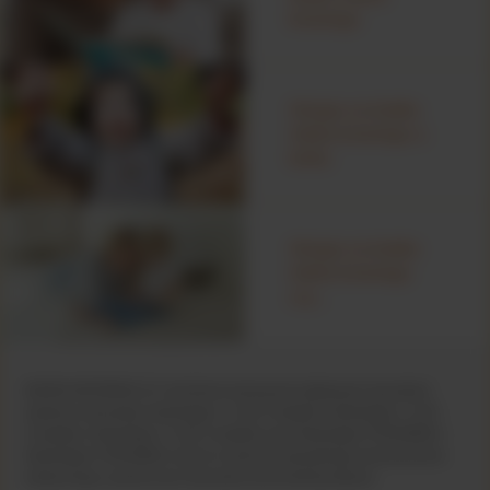
krowiego
Alergia na białko
mleka krowiego a
kolka
Alergia na białko
mleka krowiego
czy...
WAŻNA INFORMACJA: Karmienie piersią jest najlepszym sposobem
żywienia niemowląt. Nutramigen 1 LGG Complete, Nutramigen 2 LGG
Complete, Nutramigen 3 LGG Complete oraz Nutramigen PURAMINO i
Nutramigen PURAMINO Junior to żywność specjalnego przeznaczenia
medycznego; powinny być stosowane pod kontrolą lekarza.