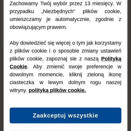
Zachowamy Twój wybór przez 13 miesięcy. W
się po wielu godzinach lub w ciągu kilku dni. U dzieci z
alergią
na białko mleka krowiego
mogą wystąpić zarówno objawy
przypadku „Niezbędnych” plików cookie,
„natychmiastowe” (zwykle IgE-zależne), jak i „opóźnione”
umieszczamy je automatycznie, zgodnie z
(zwykle IgE-niezależne). Objawy mogą również powodować
obowiązującym prawem.
budzenie się w nocy, płacz lub niepokój podczas karmienia bądź
niedostateczne przybieranie na wadze. Dowiedz się więcej
o
różnych typach alergii na białko mleka krowiego
.
Aby dowiedzieć się więcej o tym jak korzystamy
z plików cookie i o sposobie zmiany ustawień
plików cookie, zapoznaj sie z naszą
Polityką
Objawy
Objawy opóźnione
natychmiastowe
(zwykle IgE-niezależne)
Cookie
. Aby zmienić swoje preferencje w
(zwykle IgE-zależne)
Mogą pojawić się w ciągu
dowolnym momencie, kliknij zieloną ikonę
Mogą pojawić się w ciągu
kilku godzin lub do kilku
ciasteczka w lewym dolnym rogu naszej
kilku minut lub do kilku
dni po spożyciu pokarmu
godzin po spożyciu
zawierającego białko
witryny.
polityką plików cookie.
pokarmu zawierającego
mleka krowiego. Możliwe
białko mleka krowiego.
reakcje:
Możliwe reakcje:
Objawy kolkowe
Zaakceptuj wszystkie
Obrzęk ust, języka lub
(Nasilony i częsty płacz)
twarzy
Refluks