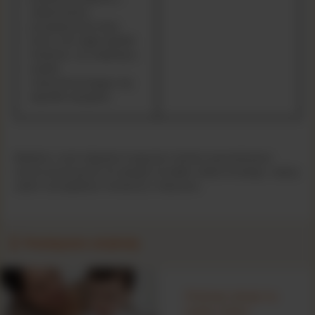
oddychaniem,
przyspieszenie akcji
serca, lub nagły spadek
ciśnienia, czy swędząca,
Zobacz więcej
szybko
rozprzestrzeniająca się
wypukła wysypka)
Niektóre z tych objawów mogą być również spowodowane
innymi przyczynami niż alergia na białko mleka krowiego; należy
zatem szczegółowo omówić je z lekarzem.
Powiązane artykuły
Rodzaje alergii na
białko mleka