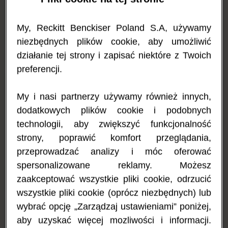
nieprawidłowo rozpoznaje białko zawarte w krowim mleku jako
szkodliwe i uruchamia reakcję alergiczną. To prowadzi do
szeregu objawów różnego rodzaju, o różnym natężeniu i różnym
My, Reckitt Benckiser Poland S.A, używamy
momencie wystąpienia, w zależności od dziecka.
niezbędnych plików cookie, aby umożliwić
działanie tej strony i zapisać niektóre z Twoich
Typowe objawy ABMK
preferencji.
Objawy alergii na białko mleka krowiego u niemowląt i dzieci, jak
również nasilenie reakcji mają szeroki zakres. Mogą to być:
My i nasi partnerzy używamy również innych,
kolka, reakcje skórne (np. czerwona, swędząca wysypka,
dodatkowych plików cookie i podobnych
egzema lub obrzęk ust, twarzy i wokół oczu), problemy z
trawieniem (np. wymioty, ból brzucha lub biegunka), oraz objawy
technologii, aby zwiększyć funkcjonalność
przypominające katar sienny (np. katar, kichanie lub swędzenie
strony, poprawić komfort przeglądania,
czy niedrożność nosa). Reakcje mogą mieć charakter od
przeprowadzać analizy i móc oferować
łagodnego po nasilony.
spersonalizowane reklamy. Możesz
Czas wystąpienia objawów alergii na mleko krowie u
zaakceptować wszystkie pliki cookie, odrzucić
niemowląt
wszystkie pliki cookie (oprócz niezbędnych) lub
wybrać opcję „Zarządzaj ustawieniami” poniżej,
Objawy te mogą wystąpić albo bezpośrednio po spożyciu
produktu zawierającego mleko lub białko mleka (w ciągu kilku
aby uzyskać więcej mozliwości i informacji.
minut lub do kilku godzin), albo mogą być opóźnione, rozwijając