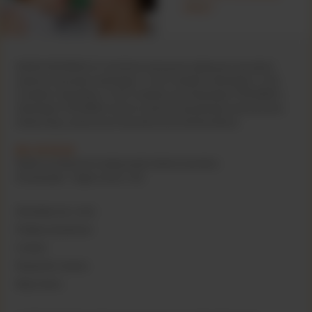
diety?
WAŻNA INFORMACJA: Karmienie piersią jest najlepszym sposobem
żywienia niemowląt. Nutramigen 1 LGG Complete, Nutramigen 2 LGG
Complete, Nutramigen 3 LGG Complete oraz Nutramigen PURAMINO i
Nutramigen PURAMINO Junior to żywność specjalnego przeznaczenia
medycznego; powinny być stosowane pod kontrolą lekarza.
801 40 50 60
Opłata za połączenie według taryfy lokalnej operatora
Poniedziałek - Piątek 10:00-17:00
Skontaktuj się z nami
Polityka prywatności
Cookies
Regulamin serwisu
Mapa strony