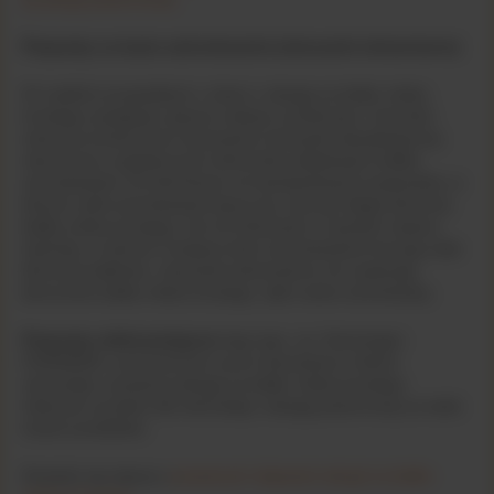
YouTube
Preparaty na bazie aminokwasów (mieszanki elementarne)
Szukam informacji na temat alergii
pokarmowej u niemowląt i dzieci
W rzadkich przypadkach u dzieci z alergią na białko mleka
krowiego występuje cięższa reakcja uczuleniowa. Zachodzi
wówczas konieczność stosowania mieszanki hipoalergicznej
stworzonej z pojedynczych elementów składowych białka:
aminokwasów. W odróżnieniu od standardowych preparatów, w
których setki aminokwasów łączą się, tworząc długie łańcuchy
Zobacz więcej
białka mleka krowiego, lub od mieszanek o wysokim stopniu
hydrolizy, w których mniejsze ilości aminokwasów formują małe
łańcuchy białkowe, mieszanki elementarne nie zawierają
łańcuchów białka mleka krowiego, tylko wolne aminokwasy.
Preparaty mlekozastępcze
tego typu, np. Nutramigen
PURAMINO, przeznaczone są do stosowania w diecie
niemowląt z poważną alergią na białko mleka krowiego.
Zalecane są także dla niemowląt z alergią pokarmową na wiele
innych produktów.
Dowiedz się więcej o
poważnych objawach alergii na białko