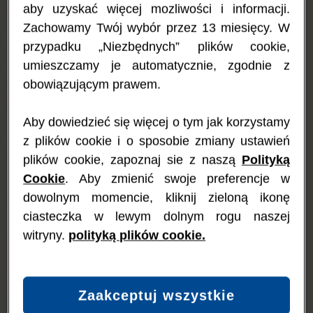
aby uzyskać więcej mozliwości i informacji.
przynajmniej na ok. 4 tygodnie, aby nie było konieczności
zaprzestania karmienia piersią.
Zachowamy Twój wybór przez 13 miesięcy. W
przypadku „Niezbędnych” plików cookie,
Jeżeli Twoje dziecko jest karmione butelką
umieszczamy je automatycznie, zgodnie z
obowiązującym prawem.
Niemowlęta karmione sztucznie wymagają zmiany mieszanki na
preparat hipoalergiczny, który nie powoduje objawów
alergicznych. Dla tych dzieci przeznaczone są produkty o
Aby dowiedzieć się więcej o tym jak korzystamy
znacznym stopniu hydrolizy lub preparaty aminokwasowe.
z plików cookie i o sposobie zmiany ustawień
Mleko i produkty mleczne, takie jak jogurt czy różnego rodzaju
plików cookie, zapoznaj sie z naszą
Polityką
sery to oczywiste źródła nabiału, ale białka mleka mogą
Cookie
. Aby zmienić swoje preferencje w
występować także w innych artykułach spożywczych, takich jak
dowolnym momencie, kliknij zieloną ikonę
pieczywo, płatki śniadaniowe czy sosy do sałatek. Musisz
uważnie czytać wszystkie etykiety, zwracając uwagę na
ciasteczka w lewym dolnym rogu naszej
uwzględnione na nich składniki typu kazeina i serwatka, i
witryny.
polityką plików cookie.
informacje o pochodzeniu składników „z mleka”. Być może
konieczne będzie stosowanie diety eliminacyjnej przez 2
tygodnie lub dłuższy czas, zanim reakcje alergiczne Twojego
dziecka ustąpią. Nadal powinnaś pozostać na diecie
Zaakceptuj wszystkie
bezmlecznej, dopóki nie zakończysz całkowicie karmienia
piersią lub dopóki lekarz nie zaleci Ci ponownego wprowadzenia