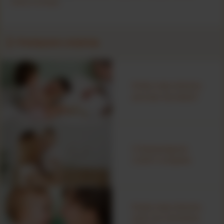
mleka krowiego
.
Powiązane artykuły
Kiedy moje dziecko
poczuje się lepiej?
O Nutramigenie
LGG® Complete
Kiedy moje dziecko
wróci do normalnej