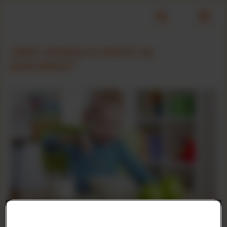
Jakie zmiany w diecie są
potrzebne?
Po usłyszeniu diagnozy o alergii na białko mleka krowiego