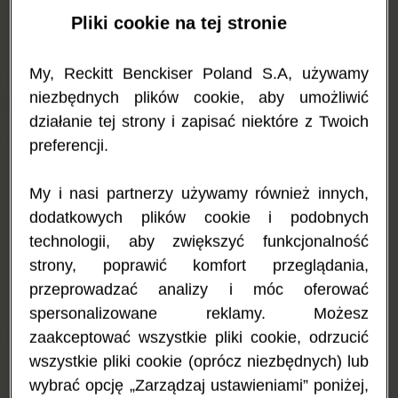
prawdopodobnie zastanawiasz się, czym możesz karmić swoje
Pliki cookie na tej stronie
dziecko. Na szczęście dostępne są różne możliwości dotyczące
wyboru odpowiedniej diety, które lekarz prawdopodobnie już z
Tobą omówił.
My, Reckitt Benckiser Poland S.A, używamy
niezbędnych plików cookie, aby umożliwić
Dieta bezmleczna dla matki karmiącej – jakie produkty
działanie tej strony i zapisać niektóre z Twoich
należy wykluczyć z jadłospisu?
preferencji.
Gdy karmisz naturalnie, część składników odżywczych ze
spożywanych przez Ciebie pokarmów przechodzi do Twojego
My i nasi partnerzy używamy również innych,
mleka. To znaczy, że gdy jesz produkty zawierające nabiał,
Twoje dziecko może być narażone na znajdujące się w Twoim
dodatkowych plików cookie i podobnych
mleku białko mleka krowiego, które może wywołać reakcję
technologii, aby zwiększyć funkcjonalność
alergiczną. Nie jest to jednak powód do rezygnacji z karmienia
strony, poprawić komfort przeglądania,
piersią. Mleko mamy to najlepsze pożywienie dla dziecka. Aby
pokarm był dla malca bezpieczny, lekarz prawdopodobnie
przeprowadzać analizy i móc oferować
zaproponuje wykluczenie wszystkich produktów nabiałowych z
spersonalizowane reklamy. Możesz
Twojej diety.
zaakceptować wszystkie pliki cookie, odrzucić
Fragmenty białek mleka krowiego przechodzą do Twojego
wszystkie pliki cookie (oprócz niezbędnych) lub
mleka, dlatego matki karmiące proszone są o całkowite
wybrać opcję „Zarządzaj ustawieniami” poniżej,
wyeliminowanie białek mleka krowiego ze swojej diety