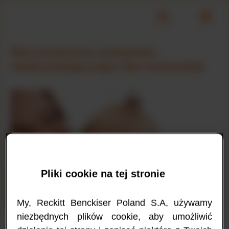
Wprowadzenie preparatu
mlekozastępczego dla niemowląt
Pliki cookie na tej stronie
My, Reckitt Benckiser Poland S.A, używamy
niezbędnych plików cookie, aby umożliwić
Z uwagi na specjalną formułę, hipoalergiczne
preparaty