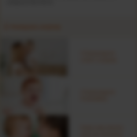
zasięgnij porady lekarza.
YouTube
Szukam informacji na temat alergii
pokarmowej u niemowląt i dzieci
Powiązane artykuły
O Nutramigenie
Zobacz więcej
LGG® Complete
O Nutramigenie
PURAMINO
Kiedy moje dziecko
wróci do normalnej