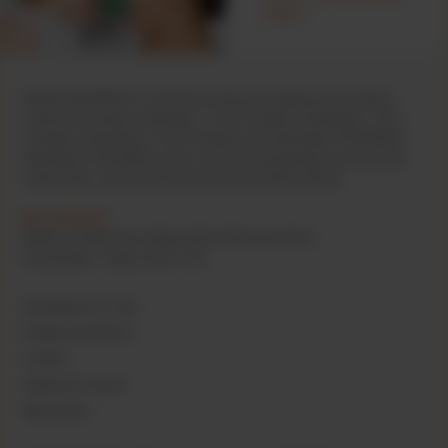
diety?
WAŻNA INFORMACJA: Karmienie piersią jest najlepszym sposobem
żywienia niemowląt. Nutramigen 1 LGG Complete, Nutramigen 2 LGG
Complete, Nutramigen 3 LGG Complete oraz Nutramigen PURAMINO i
Nutramigen PURAMINO Junior to żywność specjalnego przeznaczenia
medycznego; powinny być stosowane pod kontrolą lekarza.
801 40 50 60
Opłata za połączenie według taryfy lokalnej operatora
Poniedziałek - Piątek 10:00-17:00
Skontaktuj się z nami
Polityka prywatności
Cookies
Regulamin serwisu
Mapa strony