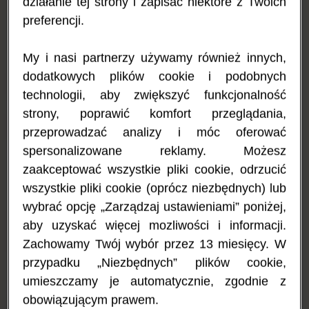
działanie tej strony i zapisać niektóre z Twoich
mlekozastępcze dla niemowląt
, przeznaczone do stosowania
preferencji.
w alergii pokarmowej, mają inny zapach i smak, niż mleko matki,
standardowe mieszanki czy mleko krowie. Możesz zauważyć tę
różnicę już po pierwszym otwarciu puszki. Pamiętaj jednak, że
My i nasi partnerzy używamy również innych,
Twój zmysł smaku i powonienia różni się od zmysłów dziecka.
dodatkowych plików cookie i podobnych
Dorośli mają ustalone i wyuczone preferencje pokarmowe,
których niemowlęta jeszcze nie wykształciły.
technologii, aby zwiększyć funkcjonalność
strony, poprawić komfort przeglądania,
Postępowanie w przypadku początkowej niechęci przyjęcia
przeprowadzać analizy i móc oferować
hipoalergicznej mieszanki
spersonalizowane reklamy. Możesz
Jeżeli niemowlę po raz pierwszy ma styczność ze
zaakceptować wszystkie pliki cookie, odrzucić
specjalistycznym preparatem mlekozastępczym stosowanym w
wszystkie pliki cookie (oprócz niezbędnych) lub
alergii na białko mleka krowiego, może potrzebować trochę
wybrać opcję „Zarządzaj ustawieniami” poniżej,
czasu, aby się do niego przyzwyczaić. Odmowa jedzenia może
być związana nie tyle ze smakiem samej mieszanki, lecz może
aby uzyskać więcej mozliwości i informacji.
też wynikać z faktu, że Twoje dziecko nauczyło się kojarzyć
Zachowamy Twój wybór przez 13 miesięcy. W
karmienie z dyskomfortem w postaci objawów alergii. Twoje
maleństwo może mieć także słabszy apetyt, jeżeli nie czuje się
przypadku „Niezbędnych” plików cookie,
najlepiej w związku z jego dolegliwościami związanymi z alergią.
umieszczamy je automatycznie, zgodnie z
obowiązującym prawem.
Przy wprowadzaniu Nutramigenu po raz pierwszy potrzebna