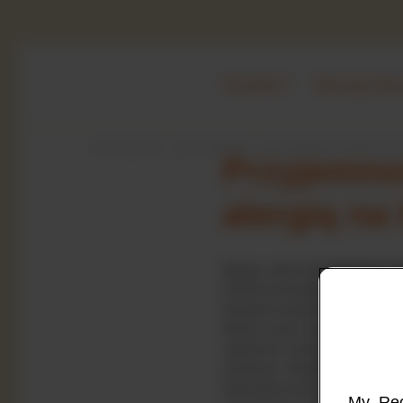
Produkty
Dlaczego Nut
strona główna
warto wiedzieć
życie rodzinne a alergia na 
Przyjemno
alergią na
Będąc rodzicem dziecka z al
mleka krowiego możesz od
bezpiecznego przebywania 
którym masz wszystko czego
zapewnić swojemu dziecku 
żywienie. Wspólne odkrywan
dzieckiem jest jednak zdrowe
My, Rec