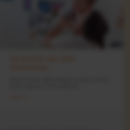
Nie pozwól, aby dieta
bezmleczna...
Alergia na białko mleka krowiego nie znaczy, że Twoje
dziecko wiele traci. Pomóż maleństwu...
Więcej