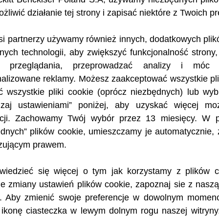
ieracie się z wizytą
żliwić działanie tej strony i zapisać niektóre z Twoich pr
żdżacie na weekend.
ią na białko mleka
 lub poza granicami
si partnerzy używamy również innych, dodatkowych plik
ze przy
nych technologii, aby zwiększyć funkcjonalność strony
u. Nasze wskazówki
t przeglądania, przeprowadzać analizy i móc 
i z alergikiem
e wyjścia dla całej rodziny.
alizowane reklamy. Możesz zaakceptować wszystkie plik
ć wszystkie pliki cookie (oprócz niezbędnych) lub wyb
ieszanek
dzaj ustawieniami” poniżej, aby uzyskać więcej moz
acji. Zachowamy Twój wybór przez 13 miesięcy. W 
róż samolotem z dzieckiem, musisz sprawdzić obowiązujące pr
dnych” plików cookie, umieszczamy je automatycznie, 
lu lotniskach na całym świecie nie stosuje się ograniczeń ilo
u, ale warto sprawdzić tę kwestię na konkretnym lotnisku z wy
zującym prawem.
 dotyczące tego, jakie jedzenie można zabrać do samolotu. Po
odnym, warto przestrzegać wszystkich wskazówek dotyczących
wiedzieć się więcej o tym jak korzystamy z plików c
ipoalergicznej dla dziecka. Instrukcje dotyczące przygotowy
e zmiany ustawień plików cookie, zapoznaj sie z nasz
uktów Nutramigen
.
. Aby zmienić swoje preferencje w dowolnym momencie
ka z alergią
 ikonę ciasteczka w lewym dolnym rogu naszej witryny