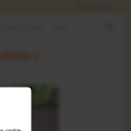
Centrum pomocy
ie dziecka z alergią
Porady
ckiem z
w cookie,