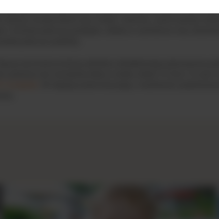
Twoja tajna broń przeciwko zarazkom i niewidzialnym mlecznym
i wytrzyj chusteczkami ręce swoje i dziecka, zanim podasz jed
łu i krzeseł podczas postojów, stolika w samolocie oraz dowolne
ntakt podczas podróży.
chęcaj się koniecznością odrobiny dodatkowego planowania pod
ci powraca do normalnej diety w wieku około 3-5 lat,1-3 a być m
® Complete
. W międzyczasie korzystaj z możliwości podróżowa
nia.