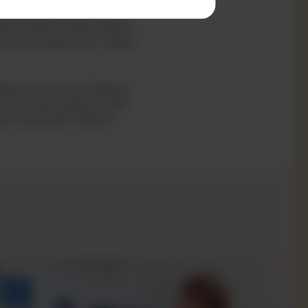
 alergenom. Jeżeli nie masz
zenie. Możesz także używać
j innej powierzchni, z którą
róży dla dziecka. Badania
oże nawet szybciej, jeżeli
nia, aby pomóc dziecku