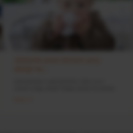
Jedzenie poza domem przy
alergii na...
Jeżeli planujesz z wyprzedzeniem i wiesz, na co
zwracać uwagę, alergia Twojego dziecka nie pozbawi...
Więcej