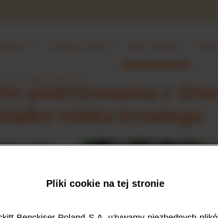
ramigen?
O alergii na mleko
Warto wiedzieć
Żywien
mleko
szczęśliwe podróżowanie
ść podróżowania z dzie
 białko mleka krowiego
ergią na białko
czuwać pokusę
blisko domu, w
 potrzebujesz aby
Pliki cookie na tej stronie
prawidłowe
ie świata z
 i naturalne –
kitt Benckiser Poland S.A, używamy niezbędnych plikó