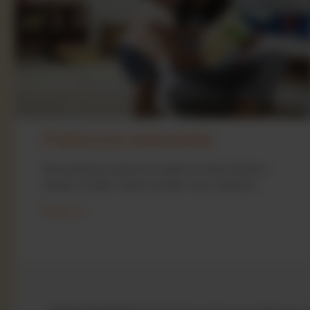
Praktyczna wskazówka
Wprowadzanie pokarmów stałych do diety dziecka z
alergią na białko mleka krowiego może wydawać...
Więcej