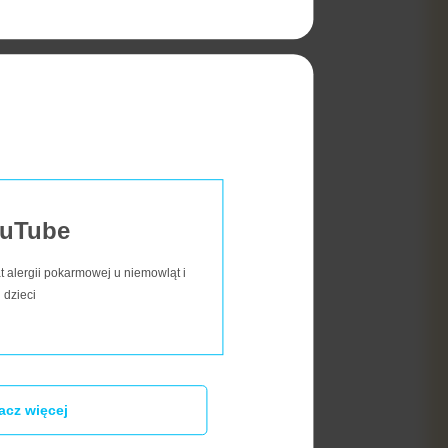
o jest taka, że możesz jeść
y na bezmleczne przekąski,
uTube
a białko mleka krowiego:
t alergii pokarmowej u niemowląt i
dzieci
acz więcej