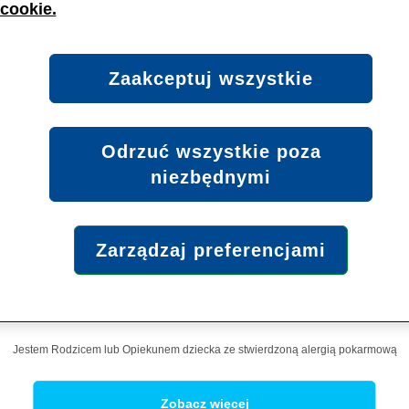
cookie.
armów stałych przy alergii
wygodną przekąską lub posiłkiem są
onych na mleko. Pamiętaj o dokładnym sprawdzeniu etykiety w 
ch (zobacz:
Jakie produkty zawierają białko mleka krowiego?
),
Zaakceptuj wszystkie
proponować dziecku posiłek w kubeczku z pokrywką, ponieważ
kawy sposób na zajęcie uwagi.
ają pożywne przekąski w kawałkach, które mogą jeść samodziel
Odrzuć wszystkie poza
mowląt, które są na bardziej zaawansowanym etapie wprowadza
niezbędnymi
wane na parze;
Zarządzaj preferencjami
różnych kształtach.
na opakowaniach, aby uniknąć „ukrytych” produktów mlecznych (
Rodzic / Opiekun
wiego?
) i ryzyko zadławienia, na przykład owocami takimi jak w
 pokarmami: surową marchewką, suszonymi owocami, twardymi s
Jestem Rodzicem lub Opiekunem dziecka ze stwierdzoną alergią pokarmową
órego nadmiar może wywołać biegunkę u dzieci. Pamiętaj, że 
tosować Nutramigen, aby zapewnić dziecku otrzymywanie pot
Zobacz więcej