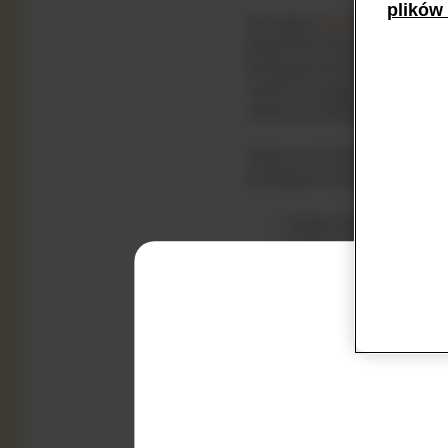
plików 
Na etapie
wprowadzania pok
jedzeniem dla dzieci uczul
krowiego lub jego pochodny
zwrócić uwagę). Spróbuj za
zdrowa przekąska, jak i cie
Starsze niemowlęta uwielbi
przekąski na drogę dla nie
Słupki warzywne goto
Słupki owocowe;
Ciastka ryżowe;
Ugotowany makaron w 
Czytaj dokładnie etykiety 
zawierają białko mleka kro
pomidorki, a także stałymi
Ograniczaj sok owocowy, kt
stałe dla alergików
możesz s
odżywczych.