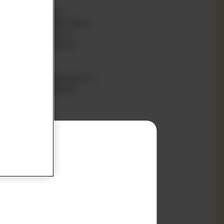
 gotowe słoiczki z
poszukiwaniu białka mleka
 aby sprawdzić, na co
 może to być zarówno
nie. Oto kilka pomysłów na
nia pokarmów stałych:
zobacz:
Jakie produkty
inogrona, jagody czy małe
łodyczami lub orzechami.
w
przepisach na potrawy
rzebnych mu składników