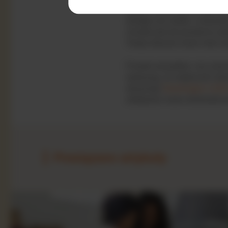
Mokre chusteczki do rąk to 
dostępu do mydła i umywalk
chusteczek do przetarcia sto
Twoje dziecko może mieć ko
Przede wszystkim, nie znie
wykazują, że większość dzie
otrzymuje
Nutramigen LGG
zdobywać nowe doświadcze
Powiązane artykuły