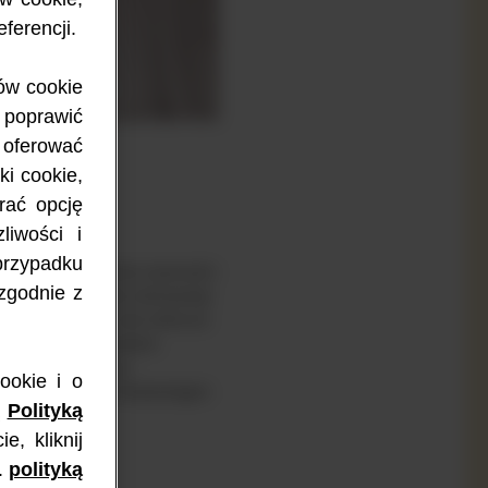
eferencji.
ów cookie
, poprawić
oferować
i cookie,
rać opcję
liwości i
przypadku
zepisy przewożenia żywności
zgodnie z
ści mieszanki dla niemowląt
przedzeniem. Linie lotnicze
dróżując transportem
 przygotowania i
ookie i o
wania mieszanek Nutramigen
ą
Polityką
, kliknij
.
polityką