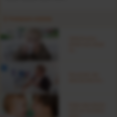
Powiązane artykuły
Jedzenie poza
domem przy alergii
na...
Nie pozwól, aby
dieta bezmleczna...
Kiedy moje dziecko
wróci do normalnej
diety?