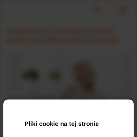
Przyjemność jedzenia pomimo
alergii na białko mleka krowiego
Pliki cookie na tej stronie
Gdy dziecko ma
alergię na białko mleka krowiego
, jedzenie