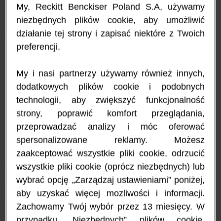
My, Reckitt Benckiser Poland S.A, używamy
może stać się tematem tabu lub czymś, co budzi lęk.
Podpowiadamy, jak pomóc dziecku nauczyć się zdrowej relacji z
niezbędnych plików cookie, aby umożliwić
jedzeniem, bez obaw, że niesie ono ze sobą zagrożenie.
działanie tej strony i zapisać niektóre z Twoich
preferencji.
Rodzice dziecka z alergią na białko mleka krowiego mogą
próbować szukać sposobów na dobrą zabawę bez jedzenia, na
przykład organizując tematyczne przyjęcia urodzinowe lub
My i nasi partnerzy używamy również innych,
tworząc świąteczne tradycje, które nie krążą wokół jedzenia. Nie
dodatkowych plików cookie i podobnych
da się jednak uciec od faktu, że ważne wspomnienia i relacje
społeczne buduje się podczas wspólnego przygotowywania i
technologii, aby zwiększyć funkcjonalność
jedzenia posiłków. Ponieważ Twoje dziecko ma szansę powrócić
strony, poprawić komfort przeglądania,
do normalnej diety zanim pójdzie do szkoły podstawowej, ważne
przeprowadzać analizy i móc oferować
jest, aby nie obawiało się jedzenia, którego będzie mogło kiedyś
skosztować. Jak zatem pomóc maluszkowi znaleźć swojego
spersonalizowane reklamy. Możesz
wewnętrznego smakosza? Sprawdź -
kiedy moje dziecko wróci
zaakceptować wszystkie pliki cookie, odrzucić
do normalnej diety
?
wszystkie pliki cookie (oprócz niezbędnych) lub
Poszukiwanie skarbów w supermarkecie
wybrać opcję „Zarządzaj ustawieniami” poniżej,
aby uzyskać więcej mozliwości i informacji.
Znajdowanie odpowiednich produktów spożywczych dla dziecka
Zachowamy Twój wybór przez 13 miesięcy. W
z alergią na białko mleka krowiego może być dość trudnym
zadaniem... albo prawdziwą przygodą. Wszystko zależy od
przypadku „Niezbędnych” plików cookie,