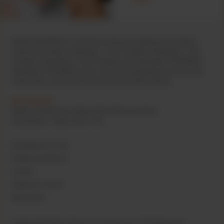
WAŻNA INFORMACJA: Karmienie piersią jest najlepszym sposobem
żywienia niemowląt. Nutramigen 1 LGG Complete, Nutramigen 2 LGG
Complete, Nutramigen 3 LGG Complete oraz Nutramigen PURAMINO i
Nutramigen PURAMINO Junior to żywność specjalnego przeznaczenia
medycznego; powinny być stosowane pod kontrolą lekarza.
801 40 50 60
Opłata za połączenie według taryfy lokalnej operatora
Poniedziałek - Piątek 10:00-17:00
Skontaktuj się z nami
Polityka prywatności
Cookies
Regulamin serwisu
Mapa strony
© 1998, 2019 Mead Johnson & Company, LLC. Wszystkie prawa