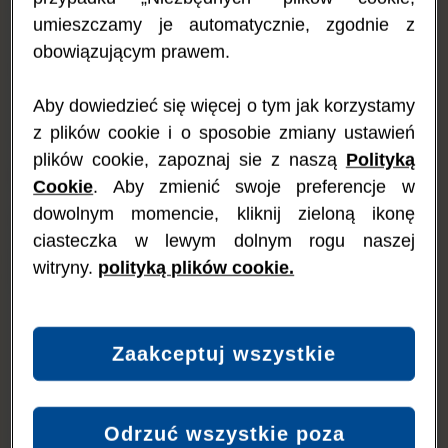
Twojego nastawienia. Sprawdź, czy w Twoim lokalnym
sklep
ie
umieszczamy je automatycznie, zgodnie z
znajdują się
produkty bez mleka krowiego
, np. odpowiedniki
obowiązującym prawem.
mleka, sera, jogurtów - zabierz dziecko ze sobą na zakupy.
Wspólne poszukiwanie
produktów bezmlecznych dla dzieci
może być świetną zabawą. Jeżeli Twoje dziecko jest
Aby dowiedzieć się więcej o tym jak korzystamy
wystarczająco duże, aby znać litery, naucz je na przykład
z plików cookie i o sposobie zmiany ustawień
wyszukiwania słowa „mleko” na etykietach produktów.
plików cookie, zapoznaj sie z naszą
Polityką
Kuchnia – strefa bezpieczeństwa
Cookie
. Aby zmienić swoje preferencje w
dowolnym momencie, kliknij zieloną ikonę
Łatwiej jest czerpać przyjemność z jedzenia i zredukować stres
ciasteczka w lewym dolnym rogu naszej
rodzica, gdy wiemy, że nasz dom jest dobrym miejscem do tego,
by przygotować potrawy przyjazne dla małego alergika. Oto
witryny.
polityką plików cookie.
kilka sugestii:
Przechowuj produkty nabiałowe w oddzielnych strefach w
szafkach i lodówce;
Zaakceptuj wszystkie
Wyznacz w kuchni oddzielne strefy do przygotowywania
posiłków;
Myj deski do krojenia, przybory oraz ręce przed i po
przygotowaniu posiłku;
Odrzuć wszystkie poza
Odkładaj pokrywki na garnki, żeby ich nie pomylić;