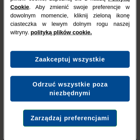
łatwe potrawy z Nutramigenem.
Cookie
. Aby zmienić swoje preferencje w
Nutramigen PURAMINO to żywność specjalnego przeznaczenia
dowolnym momencie, kliknij zieloną ikonę
medycznego i powinien być stosowany pod nadzorem lekarza.
ciasteczka w lewym dolnym rogu naszej
Rodzic / Opiekun
witryny.
polityką plików cookie.
Jestem Rodzicem lub Opiekunem dziecka ze
stwierdzoną alergią pokarmową
Zaakceptuj wszystkie
Zobacz więcej
Odrzuć wszystkie poza
niezbędnymi
Lekarz lub specjalista ds.
ochrony zdrowia lub żywienia
Zarządzaj preferencjami
Jestem lekarzem lub specjalistą ds. ochrony zdrowia
lub żywienia oraz chcę uzyskać więcej informacji na
temat specjalistycznych produktów do żywienia