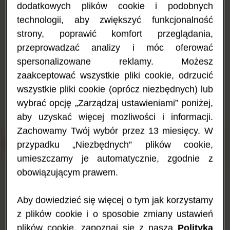
dodatkowych plików cookie i podobnych
na bazie aminokwasów. Preparat może stanowić
technologii, aby zwiększyć funkcjonalność
jedyne źródło pożywienia. Po ukończeniu 6.
strony, poprawić komfort przeglądania,
miesiąca życia Nutramigen PURAMINO dostarcza
wszystkich składników odżywczych, jako część
przeprowadzać analizy i móc oferować
różnicującej się diety niemowlęcia i dziecka.
spersonalizowane reklamy. Możesz
zaakceptować wszystkie pliki cookie, odrzucić
Ciężka alergia na białko mleka krowiego
wszystkie pliki cookie (oprócz niezbędnych) lub
wybrać opcję „Zarządzaj ustawieniami” poniżej,
aby uzyskać więcej mozliwości i informacji.
Zachowamy Twój wybór przez 13 miesięcy. W
Informacje ogólne
przypadku „Niezbędnych” plików cookie,
umieszczamy je automatycznie, zgodnie z
obowiązującym prawem.
Nutramigen PURAMINO to hipoalergiczny preparat na bazie
aminokwasów. Preparat może stanowić jedyne źródło
pożywienia. Po ukończeniu 6. miesiąca życia Nutramigen
Aby dowiedzieć się więcej o tym jak korzystamy
PURAMINO dostarcza wszystkich składników odżywczych, jako
część różnicującej się diety niemowlęcia i dziecka. Przeczytaj
z plików cookie i o sposobie zmiany ustawień
porady i wskazówki dotyczące stosowania mleka
Nutramigen w
plików cookie, zapoznaj sie z naszą
Polityką
okresie wprowadzania pokarmów stałych
i sprawdź
przepisy
na